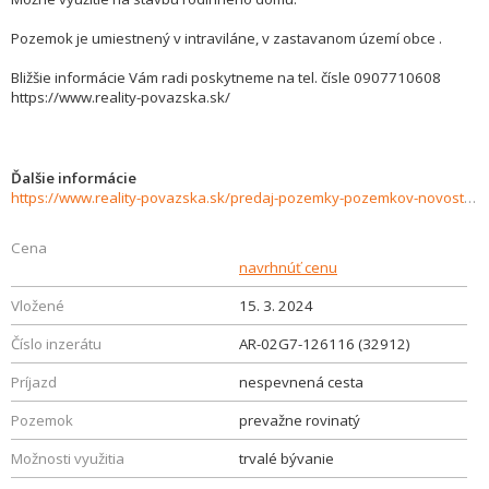
Pozemok je umiestnený v intraviláne, v zastavanom území obce .
Bližšie informácie Vám radi poskytneme na tel. čísle 0907710608
https://www.reality-povazska.sk/
Ďalšie informácie
https://www.reality-povazska.sk/predaj-pozemky-pozemkov-novostavby/Pozemok-pre-stavbu-rodinneho-domu-Dolny-Lieskov-32912/?utm_source=areality&utm_medium=xml&utm_term=32912&utm_content=chalupa&utm_campaign=portaly
Cena
navrhnúť cenu
Vložené
15. 3. 2024
Číslo inzerátu
AR-02G7-126116 (32912)
Príjazd
nespevnená cesta
Pozemok
prevažne rovinatý
Možnosti využitia
trvalé bývanie