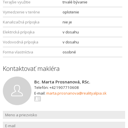
Terajšie využitie
trvalé bývanie
Vymedzenie v teréne
oplotenie
Kanalizačná prípojka
nie je
Elektrická prípojka
v dosahu
Vodovodná prípojka
v dosahu
Forma vlastníctva
osobné
Kontaktovať makléra
Bc. Marta Prosnanová, RSc.
Telefón: +421907710608
E-mail:
marta.prosnanova@realityalpia.sk