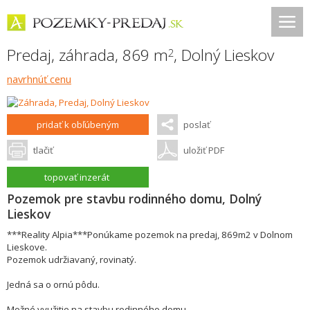
Predaj, záhrada, 869 m
,
Dolný Lieskov
2
navrhnúť cenu
pridať k obľúbeným
poslať
tlačiť
uložiť PDF
topovať inzerát
Pozemok pre stavbu rodinného domu, Dolný
Lieskov
***Reality Alpia***Ponúkame pozemok na predaj, 869m2 v Dolnom
Lieskove.
Pozemok udržiavaný, rovinatý.
Jedná sa o ornú pôdu.
Možné využitie na stavbu rodinného domu.