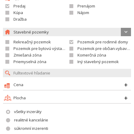
Predaj
Prenájom
Kúpa
Nájom
Dražba
Stavebné pozemky
Rekreačný pozemok
Pozemok pre rodinné domy
Pozemok pre bytovú výstavbu
Pozemok pre občian.vybavenosť
Zmiešaná zóna
Komerčná zóna
Priemyselná zóna
Iný stavebný pozemok
Cena
Plocha
všetky inzeráty
realitné kancelárie
súkromní inzerenti