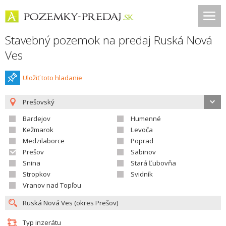
Stavebný pozemok na predaj Ruská Nová
Ves
Uložiť toto hladanie
Prešovský
Bardejov
Humenné
Kežmarok
Levoča
Medzilaborce
Poprad
Prešov
Sabinov
Snina
Stará Ľubovňa
Stropkov
Svidník
Vranov nad Topľou
Typ inzerátu