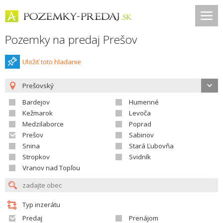
Pozemky na predaj Prešov
Uložiť toto hladanie
Prešovský
Bardejov
Humenné
Kežmarok
Levoča
Medzilaborce
Poprad
Prešov
Sabinov
Snina
Stará Ľubovňa
Stropkov
Svidník
Vranov nad Topľou
Typ inzerátu
Predaj
Prenájom