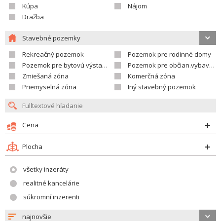
Kúpa
Nájom
Dražba
Stavebné pozemky
Rekreačný pozemok
Pozemok pre rodinné domy
Pozemok pre bytovú výstavbu
Pozemok pre občian.vybavenosť
Zmiešaná zóna
Komerčná zóna
Priemyselná zóna
Iný stavebný pozemok
Cena
Plocha
všetky inzeráty
realitné kancelárie
súkromní inzerenti
najnovšie