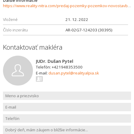
Ďalšie informácie
https://www.reality-nitra.com/predaj-pozemky-pozemkov-novostavby/Pozemok-2574-m2-Nitra-30395/?utm_source=areality&utm_medium=xml&utm_term=30395&utm_content=chalupa&utm_campaign=portaly
Vložené
21. 12. 2022
Číslo inzerátu
AR-02G7-124203 (30395)
Kontaktovať makléra
JUDr. Dušan Pytel
Telefón: +421948353500
E-mail:
dusan.pytel@realityalpia.sk