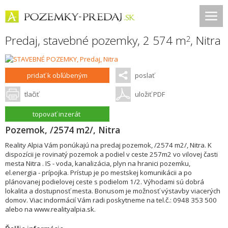
Predaj, stavebné pozemky, 2 574 m
,
Nitra
2
pridať k obľúbeným
poslať
tlačiť
uložiť PDF
topovať inzerát
Pozemok, /2574 m2/, Nitra
Reality Alpia Vám ponúkajú na predaj pozemok, /2574 m2/, Nitra. K
dispozícii je rovinatý pozemok a podiel v ceste 257m2 vo vilovej časti
mesta Nitra . IS - voda, kanalizácia, plyn na hranici pozemku,
el.energia - prípojka. Prístup je po mestskej komunikácii a po
plánovanej podielovej ceste s podielom 1/2. Výhodami sú dobrá
lokalita a dostupnosť mesta. Bonusom je možnosť výstavby viacerých
domov. Viac indormácií Vám radi poskytneme na tel.č.: 0948 353 500
alebo na www.realityalpia.sk.