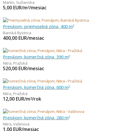
Martin
,
Sučianska
5,00
EUR/m
/mesiac
2
Prenájom, priemyselná zóna, 400 m
2
Banská Bystrica
400,00
EUR/mesiac
Prenájom, komerčná zóna, 390 m
2
Nitra
,
Pražská
520,00
EUR/mesiac
Prenájom, komerčná zóna, 600 m
2
Nitra
,
Pražská
12,00
EUR/m
/rok
2
Prenájom, komerčná zóna, 280 m
2
Nitra
,
Vašinova
1,00
EUR/mesiac