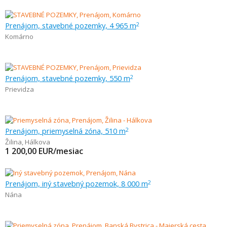
Prenájom, stavebné pozemky, 4 965 m
2
Komárno
Prenájom, stavebné pozemky, 550 m
2
Prievidza
Prenájom, priemyselná zóna, 510 m
2
Žilina
,
Hálkova
1 200,00
EUR/mesiac
Prenájom, iný stavebný pozemok, 8 000 m
2
Nána