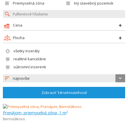
Priemyselná zóna
Iný stavebný pozemok
Cena
Plocha
všetky inzeráty
realitné kancelárie
súkromní inzerenti
najnovšie
Zobraziť
14
nehnuteľností
Prenájom, priemyselná zóna, 1 m
2
Bernolákovo