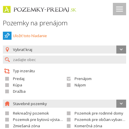
Pozemky na prenájom
Uložiť toto hladanie
Vybrať kraj
Typ inzerátu
Predaj
Prenájom
Kúpa
Nájom
Dražba
Stavebné pozemky
Rekreačný pozemok
Pozemok pre rodinné domy
Pozemok pre bytovú výstavbu
Pozemok pre občian.vybavenosť
Zmiešaná zóna
Komerčná zóna