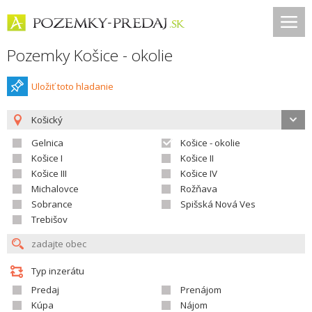
Pozemky Košice - okolie
Uložiť toto hladanie
Košický
Gelnica
Košice - okolie
Košice I
Košice II
Košice III
Košice IV
Michalovce
Rožňava
Sobrance
Spišská Nová Ves
Trebišov
Typ inzerátu
Predaj
Prenájom
Kúpa
Nájom