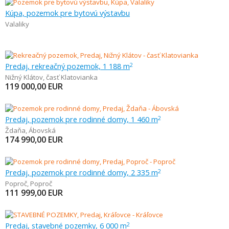
Kúpa, pozemok pre bytovú výstavbu
Valaliky
Predaj, rekreačný pozemok, 1 188 m
2
Nižný Klátov
,
časť Klatovianka
119 000,00
EUR
Predaj, pozemok pre rodinné domy, 1 460 m
2
Ždaňa
,
Ábovská
174 990,00
EUR
Predaj, pozemok pre rodinné domy, 2 335 m
2
Poproč
,
Poproč
111 999,00
EUR
Predaj, stavebné pozemky, 6 000 m
2