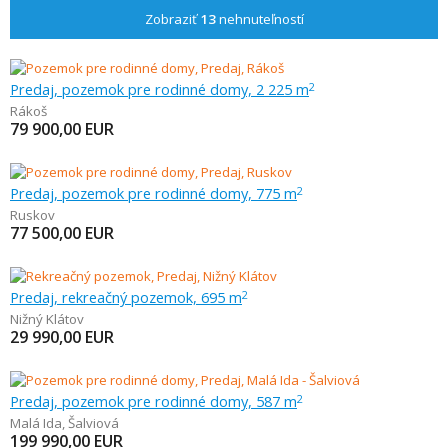
Zobraziť
13
nehnuteľností
Predaj, pozemok pre rodinné domy, 2 225 m
2
Rákoš
79 900,00
EUR
Predaj, pozemok pre rodinné domy, 775 m
2
Ruskov
77 500,00
EUR
Predaj, rekreačný pozemok, 695 m
2
Nižný Klátov
29 990,00
EUR
Predaj, pozemok pre rodinné domy, 587 m
2
Malá Ida
,
Šalviová
199 990,00
EUR