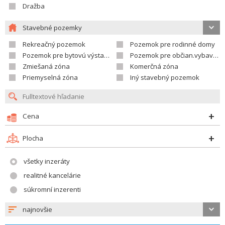
Dražba
Stavebné pozemky
Rekreačný pozemok
Pozemok pre rodinné domy
Pozemok pre bytovú výstavbu
Pozemok pre občian.vybavenosť
Zmiešaná zóna
Komerčná zóna
Priemyselná zóna
Iný stavebný pozemok
Cena
Plocha
všetky inzeráty
realitné kancelárie
súkromní inzerenti
najnovšie