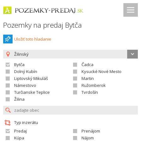
Pozemky na predaj Bytča
Uložiť toto hladanie
Žilinský
Bytča
Čadca
Dolný Kubín
Kysucké Nové Mesto
Liptovský Mikuláš
Martin
Námestovo
Ružomberok
Turčianske Teplice
Tvrdošín
Žilina
Typ inzerátu
Predaj
Prenájom
Kúpa
Nájom