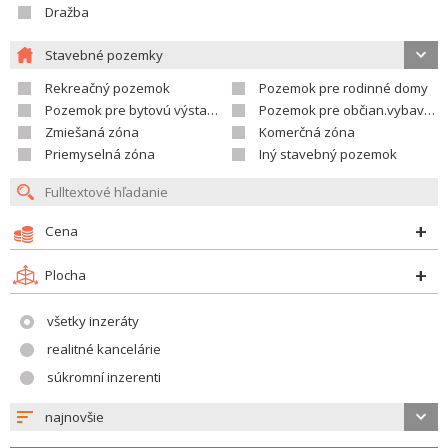
Dražba
Stavebné pozemky
Rekreačný pozemok
Pozemok pre rodinné domy
Pozemok pre bytovú výstavbu
Pozemok pre občian.vybavenosť
Zmiešaná zóna
Komerčná zóna
Priemyselná zóna
Iný stavebný pozemok
Cena
Plocha
všetky inzeráty
realitné kancelárie
súkromní inzerenti
najnovšie