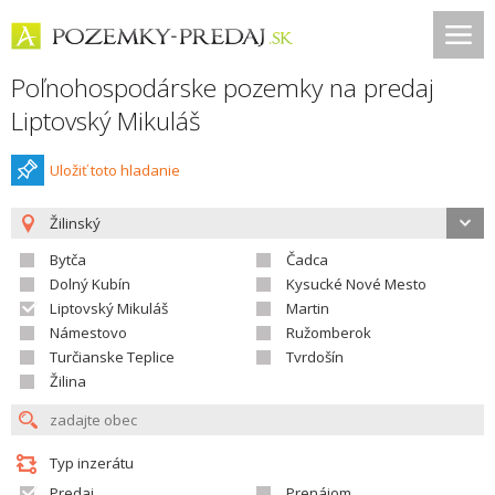
Poľnohospodárske pozemky na predaj
Liptovský Mikuláš
Uložiť toto hladanie
Žilinský
Bytča
Čadca
Dolný Kubín
Kysucké Nové Mesto
Liptovský Mikuláš
Martin
Námestovo
Ružomberok
Turčianske Teplice
Tvrdošín
Žilina
Typ inzerátu
Predaj
Prenájom