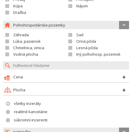
Kúpa
Nájom
Dražba
Poľnohospodárske pozemky
Záhrada
Sad
Lúka, pasienok
Orná pôda
Chmelnica, vinica
Lesná pôda
Vodná plocha
Iný poľnohosp. pozemok
Cena
Plocha
všetky inzeráty
realitné kancelárie
súkromní inzerenti
najnovšie