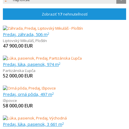
Zobraziť
17
nehnuteľností
Predaj, záhrada, 506 m
2
Liptovský Mikuláš
,
Ploštín
47 900,00
EUR
Predaj, lúka, pasienok, 974 m
2
Partizánska Ľupča
52 000,00
EUR
Predaj, orná pôda, 497 m
2
Ižipovce
58 000,00
EUR
Predaj, lúka, pasienok, 3 661 m
2