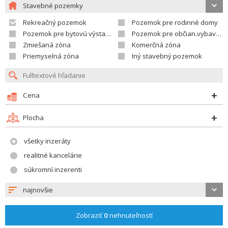
Stavebné pozemky
Rekreačný pozemok
Pozemok pre rodinné domy
Pozemok pre bytovú výstavbu
Pozemok pre občian.vybavenosť
Zmiešaná zóna
Komerčná zóna
Priemyselná zóna
Iný stavebný pozemok
Cena
Plocha
všetky inzeráty
realitné kancelárie
súkromní inzerenti
najnovšie
Zobraziť
0
nehnuteľností