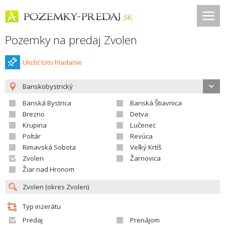
Pozemky na predaj Zvolen
Uložiť toto hladanie
Banskobystrický
Banská Bystrica
Banská Štiavnica
Brezno
Detva
Krupina
Lučenec
Poltár
Revúca
Rimavská Sobota
Veľký Krtíš
Zvolen
Žarnovica
Žiar nad Hronom
Typ inzerátu
Predaj
Prenájom