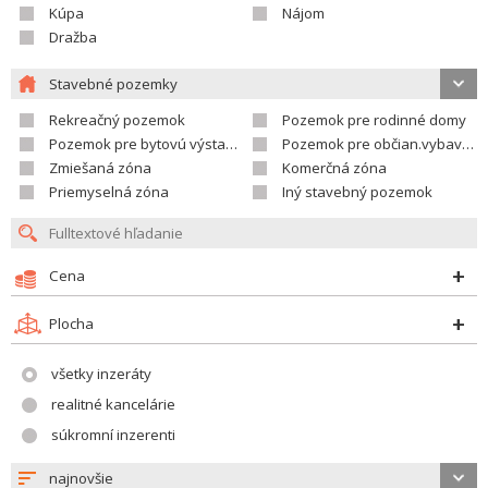
Kúpa
Nájom
Dražba
Stavebné pozemky
Rekreačný pozemok
Pozemok pre rodinné domy
Pozemok pre bytovú výstavbu
Pozemok pre občian.vybavenosť
Zmiešaná zóna
Komerčná zóna
Priemyselná zóna
Iný stavebný pozemok
Cena
Plocha
všetky inzeráty
realitné kancelárie
súkromní inzerenti
najnovšie