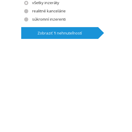
všetky inzeráty
realitné kancelárie
súkromní inzerenti
Zobraziť
1
nehnuteľností