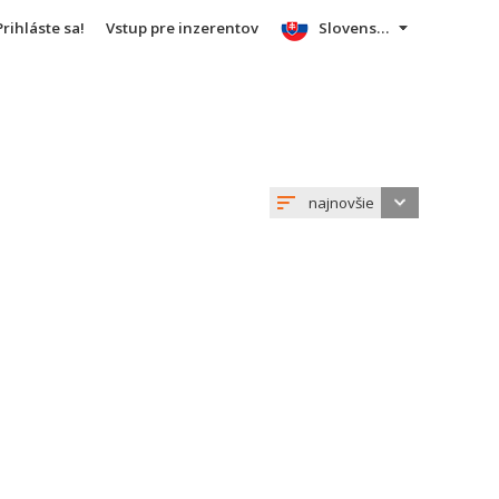
Prihláste sa!
Vstup pre inzerentov
Slovensky
najnovšie