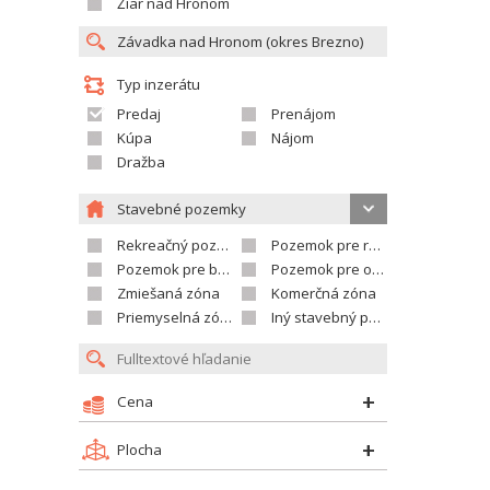
Žiar nad Hronom
Typ inzerátu
Predaj
Prenájom
Kúpa
Nájom
Dražba
Stavebné pozemky
Rekreačný pozemok
Pozemok pre rodinné domy
Pozemok pre bytovú výstavbu
Pozemok pre občian.vybavenosť
Zmiešaná zóna
Komerčná zóna
Priemyselná zóna
Iný stavebný pozemok
Cena
Plocha