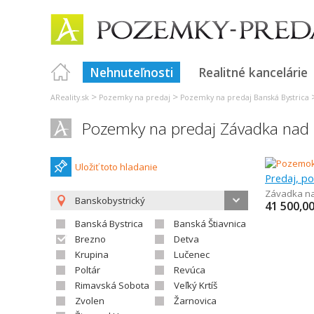
Nehnuteľnosti
Realitné kancelárie
>
>
AReality.sk
Pozemky na predaj
Pozemky na predaj Banská Bystrica
Pozemky na predaj Závadka na
Uložiť toto hladanie
Predaj, p
Závadka n
Banskobystrický
41 500,0
Banská Bystrica
Banská Štiavnica
Brezno
Detva
Krupina
Lučenec
Poltár
Revúca
Rimavská Sobota
Veľký Krtíš
Zvolen
Žarnovica