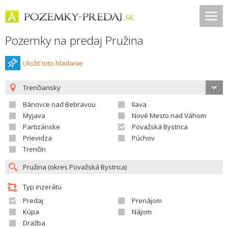
Pozemky na predaj Pružina
Uložiť toto hladanie
Trenčiansky
Bánovce nad Bebravou
Ilava
Myjava
Nové Mesto nad Váhom
Partizánske
Považská Bystrica
Prievidza
Púchov
Trenčín
Typ inzerátu
Predaj
Prenájom
Kúpa
Nájom
Dražba