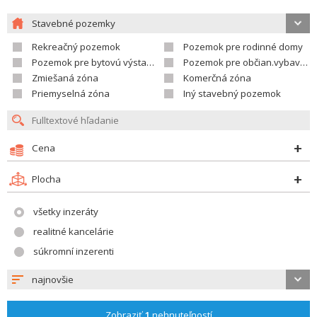
Stavebné pozemky
Rekreačný pozemok
Pozemok pre rodinné domy
Pozemok pre bytovú výstavbu
Pozemok pre občian.vybavenosť
Zmiešaná zóna
Komerčná zóna
Priemyselná zóna
Iný stavebný pozemok
Cena
Plocha
všetky inzeráty
realitné kancelárie
súkromní inzerenti
najnovšie
Zobraziť
1
nehnuteľností