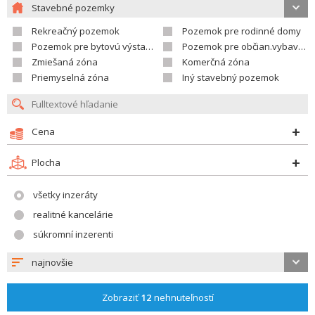
Stavebné pozemky
Rekreačný pozemok
Pozemok pre rodinné domy
Pozemok pre bytovú výstavbu
Pozemok pre občian.vybavenosť
Zmiešaná zóna
Komerčná zóna
Priemyselná zóna
Iný stavebný pozemok
Cena
Plocha
všetky inzeráty
realitné kancelárie
súkromní inzerenti
najnovšie
Zobraziť
12
nehnuteľností