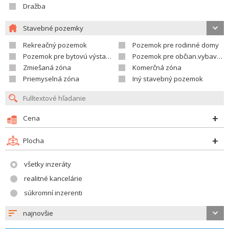
Dražba
Stavebné pozemky
Rekreačný pozemok
Pozemok pre rodinné domy
Pozemok pre bytovú výstavbu
Pozemok pre občian.vybavenosť
Zmiešaná zóna
Komerčná zóna
Priemyselná zóna
Iný stavebný pozemok
Cena
Plocha
všetky inzeráty
realitné kancelárie
súkromní inzerenti
najnovšie