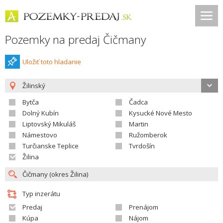
Pozemky na predaj Čičmany
Uložiť toto hladanie
Žilinský
Bytča
Čadca
Dolný Kubín
Kysucké Nové Mesto
Liptovský Mikuláš
Martin
Námestovo
Ružomberok
Turčianske Teplice
Tvrdošín
Žilina
Typ inzerátu
Predaj
Prenájom
Kúpa
Nájom