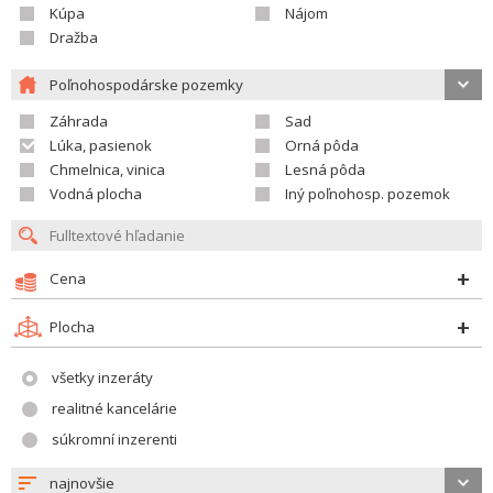
Kúpa
Nájom
Dražba
Poľnohospodárske pozemky
Záhrada
Sad
Lúka, pasienok
Orná pôda
Chmelnica, vinica
Lesná pôda
Vodná plocha
Iný poľnohosp. pozemok
Cena
Plocha
všetky inzeráty
realitné kancelárie
súkromní inzerenti
najnovšie