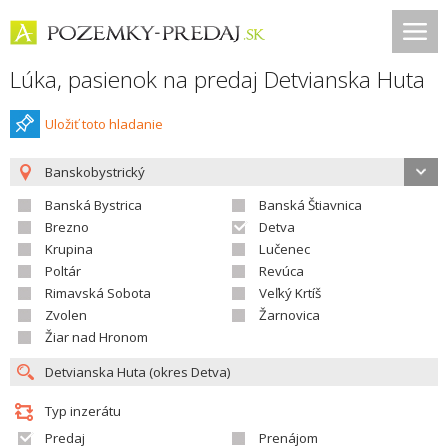
Lúka, pasienok na predaj Detvianska Huta
Uložiť toto hladanie
Banskobystrický
Banská Bystrica
Banská Štiavnica
Brezno
Detva
Krupina
Lučenec
Poltár
Revúca
Rimavská Sobota
Veľký Krtíš
Zvolen
Žarnovica
Žiar nad Hronom
Typ inzerátu
Predaj
Prenájom